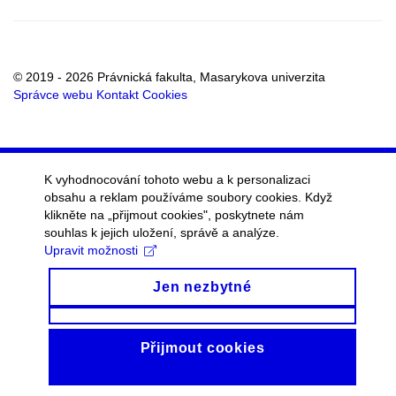
RSS
vnějších
kanál
vztahů
a
marketingu
© 2019 - 2026 Právnická fakulta, Masarykova univerzita
Správce webu
Kontakt
Cookies
K vyhodnocování tohoto webu a k personalizaci
obsahu a reklam používáme soubory cookies. Když
klikněte na „přijmout cookies", poskytnete nám
souhlas k jejich uložení, správě a analýze.
Upravit možnosti
Jen nezbytné
Přijmout cookies