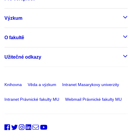
Výzkum
O fakultě
Užitečné odkazy
Knihovna
Věda a výzkum
Intranet Masarykovy univerzity
Intranet Právnické fakulty MU
Webmail Právnické fakulty MU
PrfMUni
@PrF_MU
@muni_prf
prfmuni
Oddělení
Fakultní