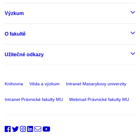
Výzkum
O fakultě
Užitečné odkazy
Knihovna
Věda a výzkum
Intranet Masarykovy univerzity
Intranet Právnické fakulty MU
Webmail Právnické fakulty MU
PrfMUni
@PrF_MU
@muni_prf
prfmuni
Oddělení
Fakultní
RSS
vnějších
kanál