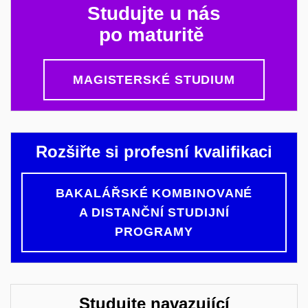
Studujte u nás
po maturitě
MAGISTERSKÉ STUDIUM
Rozšiřte si profesní kvalifikaci
BAKALÁŘSKÉ KOMBINOVANÉ
A DISTANČNÍ STUDIJNÍ
PROGRAMY
Studujte navazující