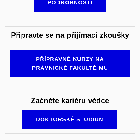
PODROBNOSTI
Připravte se na přijímací zkoušky
PŘÍPRAVNÉ KURZY NA
PRÁVNICKÉ FAKULTĚ MU
Začněte kariéru vědce
DOKTORSKÉ STUDIUM