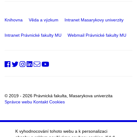
Knihovna
Věda a výzkum
Intranet Masarykovy univerzity
Intranet Právnické fakulty MU
Webmail Právnické fakulty MU
PrfMUni
@PrF_MU
@muni_prf
prfmuni
Oddělení
Fakultní
RSS
vnějších
kanál
vztahů
a
marketingu
© 2019 - 2026 Právnická fakulta, Masarykova univerzita
Správce webu
Kontakt
Cookies
K vyhodnocování tohoto webu a k personalizaci