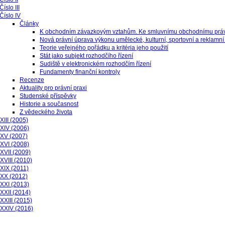
Číslo III
Číslo IV
Články
K obchodním závazkovým vztahům. Ke smluvnímu obchodnímu práv
Nová právní úprava výkonu umělecké, kulturní, sportovní a reklamní 
Teorie veřejného pořádku a kritéria jeho použití
Stát jako subjekt rozhodčího řízení
Sudiště v elektronickém rozhodčím řízení
Fundamenty finanční kontroly
Recenze
Aktuality pro právní praxi
Studenské příspěvky
Historie a současnost
Z vědeckého života
XIII (2005)
XIV (2006)
 XV (2007)
XVI (2008)
XVII (2009)
XVIII (2010)
XIX (2011)
 XX (2012)
XXI (2013)
XXII (2014)
XXIII (2015)
 XXIV (2016)