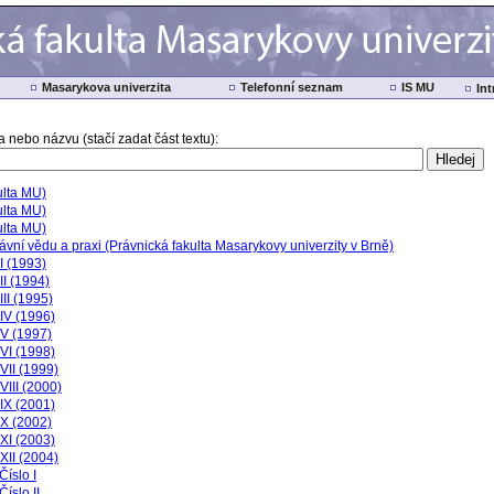
Masarykova univerzita
Telefonní seznam
IS MU
Int
 nebo názvu (stačí zadat část textu):
ulta MU)
ulta MU)
ulta MU)
ávní vědu a praxi (Právnická fakulta Masarykovy univerzity v Brně)
I (1993)
II (1994)
III (1995)
IV (1996)
 V (1997)
VI (1998)
VII (1999)
VIII (2000)
IX (2001)
 X (2002)
XI (2003)
XII (2004)
Číslo I
Číslo II