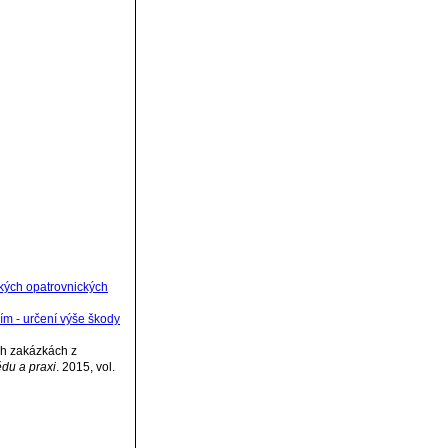
ských opatrovnických
m - určení výše škody
ch zakázkách z
ědu a praxi
. 2015, vol.