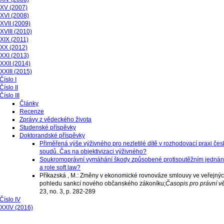
 XV (2007)
XVI (2008)
XVII (2009)
XVIII (2010)
XIX (2011)
 XX (2012)
XXI (2013)
XXII (2014)
XXIII (2015)
Číslo I
Číslo II
Číslo III
Články
Recenze
Zprávy z vědeckého života
Studenské příspěvky
Doktorandské příspěvky
Přiměřená výše výživného pro nezletilé dítě v rozhodovací praxi če
soudů. Čas na objektivizaci výživného?
Soukromoprávní vymáhání škody způsobené protisoutěžním jednání
a role soft law?
Příkazská , M.: Změny v ekonomické rovnováze smlouvy ve veřejný
pohledu sankcí nového občanského zákoníku;
Časopis pro právní v
23, no. 3, p. 282-289
Číslo IV
 XXIV (2016)