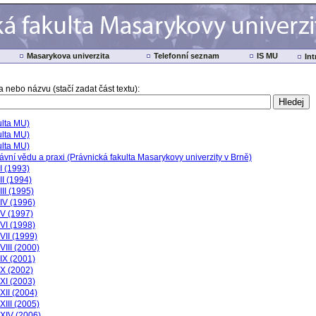
Masarykova univerzita
Telefonní seznam
IS MU
Int
 nebo názvu (stačí zadat část textu):
ulta MU)
ulta MU)
ulta MU)
ávní vědu a praxi (Právnická fakulta Masarykovy univerzity v Brně)
I (1993)
II (1994)
III (1995)
IV (1996)
 V (1997)
VI (1998)
VII (1999)
VIII (2000)
IX (2001)
 X (2002)
XI (2003)
XII (2004)
XIII (2005)
XIV (2006)