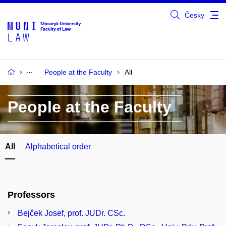
Česky
People at the Faculty
All
People at the Faculty
All
Alphabetical order
Professors
Bejček Josef, prof. JUDr. CSc.