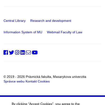
Central Library
Research and development
Information System of MU
Webmail Faculty of Law
PrfMUni
@PrF_MU
@muni_prf
prfmuni
Office
YouTube
RSS
for
External
Relations
and
© 2019 - 2026 Právnická fakulta, Masarykova univerzita
Marketing
Správce webu
Kontakt
Cookies
By clicking “Accept Cookies”, you agree to the