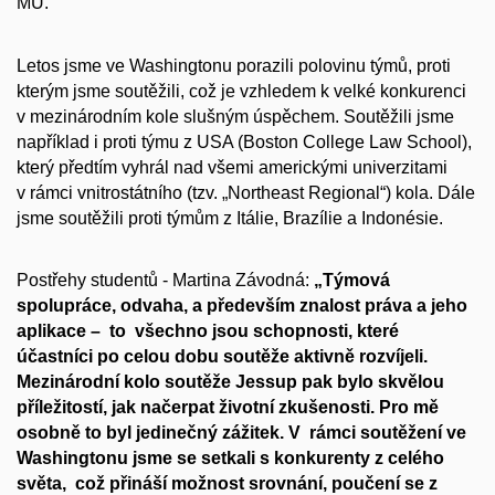
MU.
Letos jsme ve Washingtonu porazili polovinu týmů, proti
kterým jsme soutěžili, což je vzhledem k velké konkurenci
v mezinárodním kole slušným úspěchem. Soutěžili jsme
například i proti týmu z USA (Boston College Law School),
který předtím vyhrál nad všemi americkými univerzitami
v rámci vnitrostátního (tzv. „Northeast Regional“) kola. Dále
jsme soutěžili proti týmům z Itálie, Brazílie a Indonésie.
Postřehy studentů - Martina Závodná:
„Týmová
spolupráce, odvaha, a především znalost práva a jeho
aplikace – to všechno jsou schopnosti, které
účastníci po celou dobu soutěže aktivně rozvíjeli.
Mezinárodní kolo soutěže Jessup pak bylo skvělou
příležitostí, jak načerpat životní zkušenosti. Pro mě
osobně to byl jedinečný zážitek. V rámci soutěžení ve
Washingtonu jsme se setkali s konkurenty z celého
světa, což přináší možnost srovnání, poučení se z