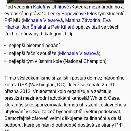
Pod vedením
Kateřiny Uhlířové
/Katedra mezinárodního a
evropského práva/ a
Lenky Popovičové
letos tým studentů
PrF MU (
Michaela Vitvarová
,
Martina Závodná
,
Eva
Hladká
,
Jan Šmakal
a
Petr Kilian
) opět zvítězil ve všech
třech oceňovaných kategoriích, tj.:
nejlepší písemné podání
nejlepší řečník soutěže (
Michaela Vitvarová
),
nejlepší tým v ústním kole (National Champion).
Tímto výsledkem jsme si zajistili postup do mezinárodního
kola v USA (Washington, DC), které se konalo 25.-31.
března 2012. Vnitrostátní kolo organizuje a zaštituje
prestižní mezinárodní advokátní kancelář White & Case,
která nás také sponzorovala formou uhrazení cestovného a
ubytování v USA, za což bychom chtěli velmi poděkovat.
Samozřejmě zároveň velmi děkujeme za finanční a další
podporu, které se nám dlouhodobě dostává ze strany PrF