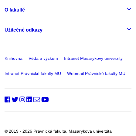
O fakultě
Užitečné odkazy
Knihovna
Věda a výzkum
Intranet Masarykovy univerzity
Intranet Právnické fakulty MU
Webmail Právnické fakulty MU
PrfMUni
@PrF_MU
@muni_prf
prfmuni
Oddělení
Fakultní
RSS
vnějších
kanál
vztahů
a
marketingu
© 2019 - 2026 Právnická fakulta, Masarykova univerzita