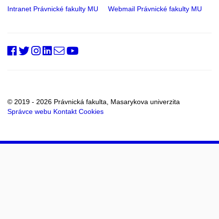
Intranet Právnické fakulty MU
Webmail Právnické fakulty MU
PrfMUni
@PrF_MU
@muni_prf
prfmuni
Oddělení
Fakultní
RSS
vnějších
kanál
vztahů
a
marketingu
© 2019 - 2026 Právnická fakulta, Masarykova univerzita
Správce webu
Kontakt
Cookies