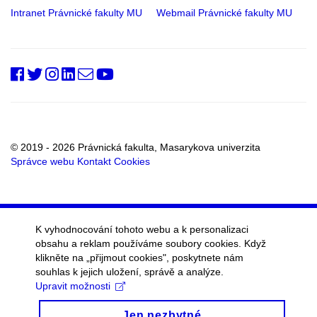
Intranet Právnické fakulty MU
Webmail Právnické fakulty MU
PrfMUni
@PrF_MU
@muni_prf
prfmuni
Oddělení
Fakultní
RSS
vnějších
kanál
vztahů
a
marketingu
© 2019 - 2026 Právnická fakulta, Masarykova univerzita
Správce webu
Kontakt
Cookies
K vyhodnocování tohoto webu a k personalizaci
obsahu a reklam používáme soubory cookies. Když
klikněte na „přijmout cookies", poskytnete nám
souhlas k jejich uložení, správě a analýze.
Upravit možnosti
Jen nezbytné