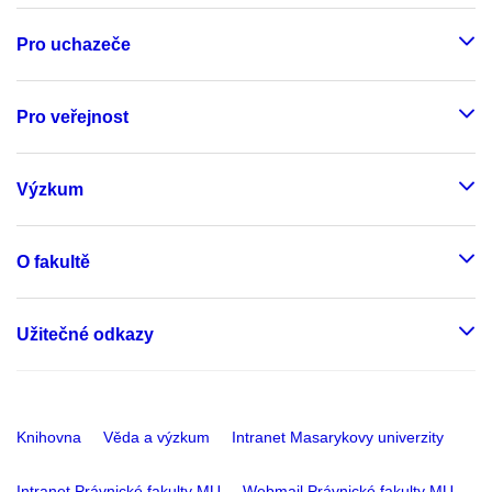
Pro uchazeče
Pro veřejnost
Výzkum
O fakultě
Užitečné odkazy
Knihovna
Věda a výzkum
Intranet Masarykovy univerzity
Intranet Právnické fakulty MU
Webmail Právnické fakulty MU