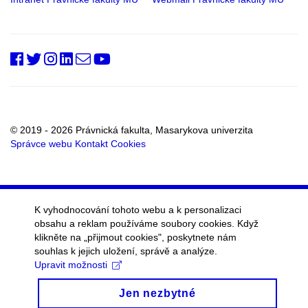
PrfMUni
@PrF_MU
@muni_prf
prfmuni
Oddělení
Fakultní
RSS
vnějších
kanál
vztahů
a
marketingu
© 2019 - 2026 Právnická fakulta, Masarykova univerzita
Správce webu
Kontakt
Cookies
K vyhodnocování tohoto webu a k personalizaci
obsahu a reklam používáme soubory cookies. Když
klikněte na „přijmout cookies", poskytnete nám
souhlas k jejich uložení, správě a analýze.
Upravit možnosti
Jen nezbytné