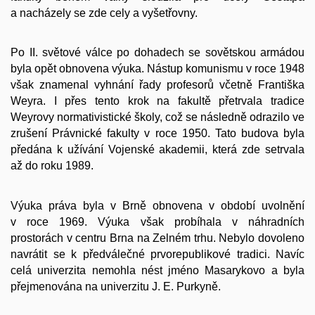
a nacházely se zde cely a vyšetřovny.
Po II. světové válce po dohadech se sovětskou armádou
byla opět obnovena výuka. Nástup komunismu v roce 1948
však znamenal vyhnání řady profesorů včetně Františka
Weyra. I přes tento krok na fakultě přetrvala tradice
Weyrovy normativistické školy, což se následně odrazilo ve
zrušení Právnické fakulty v roce 1950. Tato budova byla
předána k užívání Vojenské akademii, která zde setrvala
až do roku 1989.
Výuka práva byla v Brně obnovena v období uvolnění
v roce 1969. Výuka však probíhala v náhradních
prostorách v centru Brna na Zelném trhu. Nebylo dovoleno
navrátit se k předválečné prvorepublikové tradici. Navíc
celá univerzita nemohla nést jméno Masarykovo a byla
přejmenována na univerzitu J. E. Purkyně.