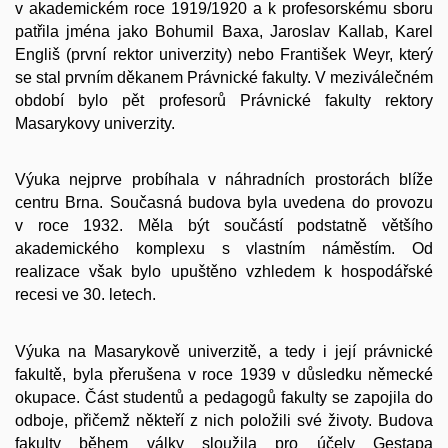
v akademickém roce 1919/1920 a k profesorskému sboru
patřila jména jako Bohumil Baxa, Jaroslav Kallab, Karel
Engliš (první rektor univerzity) nebo František Weyr, který
se stal prvním děkanem Právnické fakulty. V meziválečném
období bylo pět profesorů Právnické fakulty rektory
Masarykovy univerzity.
Výuka nejprve probíhala v náhradních prostorách blíže
centru Brna. Současná budova byla uvedena do provozu
v roce 1932. Měla být součástí podstatně většího
akademického komplexu s vlastním náměstím. Od
realizace však bylo upuštěno vzhledem k hospodářské
recesi ve 30. letech.
Výuka na Masarykově univerzitě, a tedy i její právnické
fakultě, byla přerušena v roce 1939 v důsledku německé
okupace. Část studentů a pedagogů fakulty se zapojila do
odboje, přičemž někteří z nich položili své životy. Budova
fakulty během války sloužila pro účely Gestapa