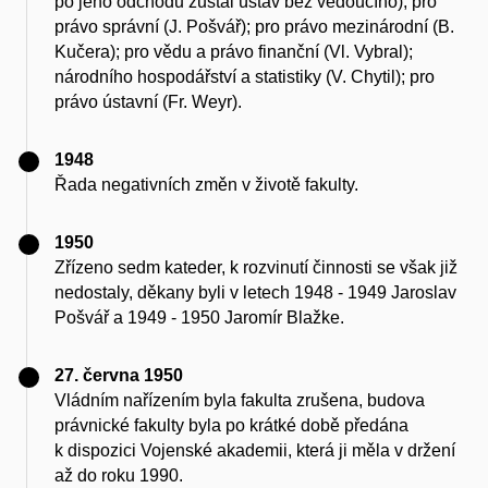
po jeho odchodu zůstal ústav bez vedoucího); pro
právo správní (J. Pošvář); pro právo mezinárodní (B.
Kučera); pro vědu a právo finanční (Vl. Vybral);
národního hospodářství a statistiky (V. Chytil); pro
právo ústavní (Fr. Weyr).
1948
Řada negativních změn v životě fakulty.
1950
Zřízeno sedm kateder, k rozvinutí činnosti se však již
nedostaly, děkany byli v letech 1948 - 1949 Jaroslav
Pošvář a 1949 - 1950 Jaromír Blažke.
27. června 1950
Vládním nařízením byla fakulta zrušena, budova
právnické fakulty byla po krátké době předána
k dispozici Vojenské akademii, která ji měla v držení
až do roku 1990.