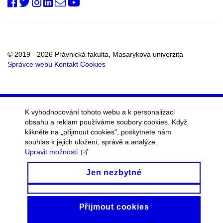
PrfMUni
@PrF_MU
@muni_prf
prfmuni
Oddělení
Fakultní
RSS
vnějších
kanál
vztahů
a
marketingu
© 2019 - 2026 Právnická fakulta, Masarykova univerzita
Správce webu
Kontakt
Cookies
K vyhodnocování tohoto webu a k personalizaci
obsahu a reklam používáme soubory cookies. Když
klikněte na „přijmout cookies", poskytnete nám
souhlas k jejich uložení, správě a analýze.
Upravit možnosti
Jen nezbytné
Přijmout cookies