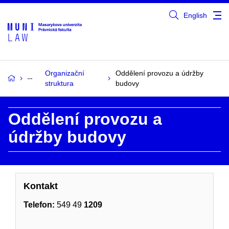
English
Organizační
Oddělení provozu a údržby
struktura
budovy
Oddělení provozu a
údržby budovy
Kontakt
Telefon:
549 49
1209