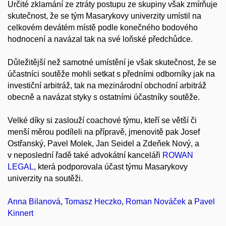
Určité zklamání ze ztráty postupu ze skupiny však zmírňuje
skutečnost, že se tým Masarykovy univerzity umístil na
celkovém devátém místě podle konečného bodového
hodnocení a navázal tak na své loňské předchůdce.
Důležitější než samotné umístění je však skutečnost, že se
účastníci soutěže mohli setkat s předními odborníky jak na
investiční arbitráž, tak na mezinárodní obchodní arbitráž
obecně a navázat styky s ostatními účastníky soutěže.
Velké díky si zaslouží coachové týmu, kteří se větší či
menší měrou podíleli na přípravě, jmenovitě pak Josef
Ostřanský, Pavel Molek, Jan Seidel a Zdeňek Nový, a
v neposlední řadě také advokátní kanceláři
ROWAN
LEGAL
, která podporovala účast týmu Masarykovy
univerzity na soutěži.
Anna Bilanová
,
Tomasz Heczko
,
Roman Nováček
a
Pavel
Kinnert