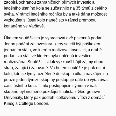
zaobírá ochranou zahraničních přímých investic a
letošního ústního kola se zúčastnilo na 35 týmů z celého
světa. V rámci letošního ročníku byla také dána možnost
vyzkoušet si ústní kolo nanečisto v rámci premootu
konaného ve Varšavě.
Úkolem soutěžících je vypracovat dvě písemná podání.
Jedno podání za investora, který se cítí být poškozen
jednáním státu, ve kterém realizoval investici, a druhé
podání za stát, ve kterém byla dotčená investice
realizována. Soutěžící si tak vyzkouší hájit zájmy obou
stran, žalující i žalované. Vrcholem soutěže je pak ústní
kolo, kde se týmy rozdělené do skupin utkají navzájem, a
pouze jeden tým ze skupiny postupuje dále do vyřazovací
části ústního kola. Tímto postupujícím týmem v naší
skupině byl nicméně pozdější finalista z Georgetown
University, který pak podlehl celkovému vítězi z domácí
Kinsg’s College London.