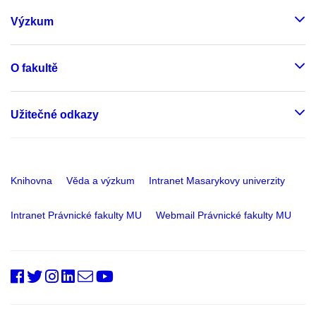
Výzkum
O fakultě
Užitečné odkazy
Knihovna
Věda a výzkum
Intranet Masarykovy univerzity
Intranet Právnické fakulty MU
Webmail Právnické fakulty MU
PrfMUni
@PrF_MU
@muni_prf
prfmuni
Oddělení
Fakultní
RSS
vnějších
kanál
vztahů